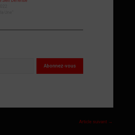
e Self Défense
2022
 la Une"
Abonnez-vous
Article suivant
→