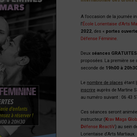
internationale des droit
A l’occasion de la journée 
l’
École Lorientaise d’Arts Ma
2022
, des «
portes ouvert
Défense Féminine
.
Deux
séances GRATUITES
proposées. La première se 
seconde de
19h00 à 20h3
Le
nombre de places
étant
inscrire
auprès de Martine S
au numéro suivant : 06 43 5
Ces séances seront animée
instructeur (
K
rav
M
aga
G
lob
D
éfense
R
eactiV
) au sein d
Lorientaise d’Arts Martiaux.