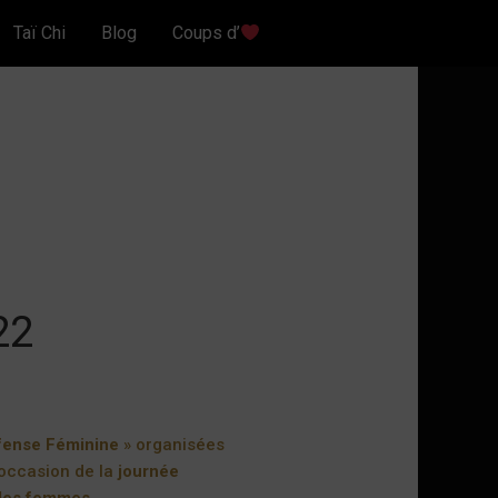
Taï Chi
Blog
Coups d’
22
fense Féminine
» organisées
’occasion de la
journée