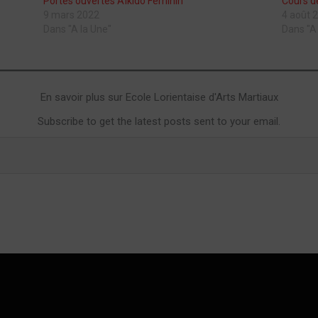
Portes ouvertes Aïkido Féminin
Cours d
9 mars 2022
4 août 
Dans "A la Une"
Dans "A
En savoir plus sur Ecole Lorientaise d'Arts Martiaux
Subscribe to get the latest posts sent to your email.