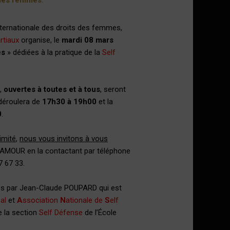
s des femmes
.
internationale des droits des femmes,
rtiaux
organise, le
mardi 08 mars
es
» dédiées à la pratique de la
Self
,
ouvertes à toutes et à tous
, seront
déroulera de
17h30 à 19h00
et la
0
.
limité
,
nous vous invitons à vous
AMOUR en la contactant par téléphone
7 67 33.
s par Jean-Claude POUPARD qui est
al
et
A
ssociation
N
ationale de
S
elf
e la section
Self Défense
de l’École