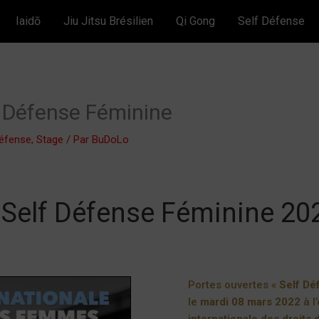
Iaidō
Jiu Jitsu Brésilien
Qi Gong
Self Défense
f Défense Féminine
Défense
,
Stage
/ Par
BuDoLo
 Self Défense Féminine 20
Portes ouvertes «
Self Dé
le
mardi 08 mars 2022
à l