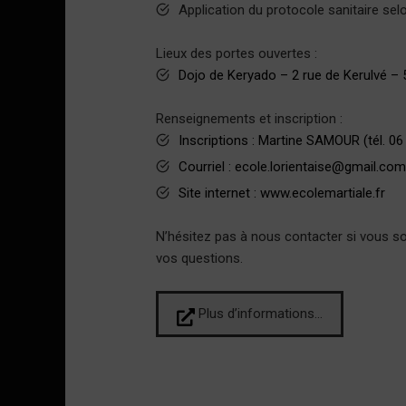
Application du protocole sanitaire sel
Lieux des portes ouvertes :
Dojo de Keryado – 2 rue de Kerulvé – 
Renseignements et inscription :
Inscriptions : Martine SAMOUR (tél. 06
Courriel :
ecole.lorientaise@gmail.co
Site internet :
www.ecolemartiale.fr
N’hésitez pas à nous contacter si vous s
vos questions.
Plus d’informations…