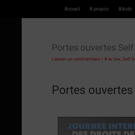
Aller
Accueil
A propos
Aïkido
au
contenu
Portes ouvertes Sel
Laisser un commentaire
/
A la Une
,
Self 
Portes ouvertes