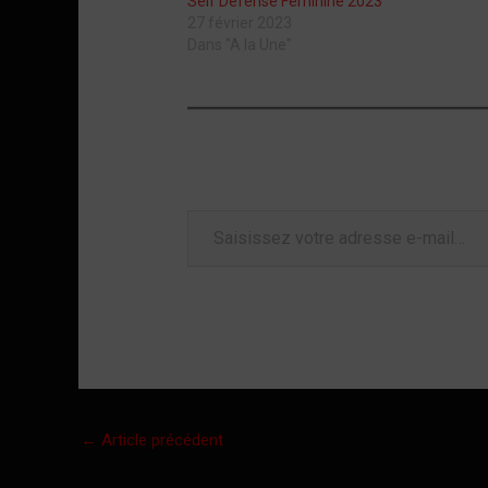
Self Défense Féminine 2023
27 février 2023
Dans "A la Une"
Saisissez votre adresse e-mail…
←
Article précédent