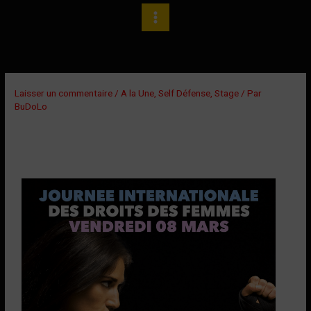
Aller
au
contenu
Laisser un commentaire
/
A la Une
,
Self Défense
,
Stage
/ Par
BuDoLo