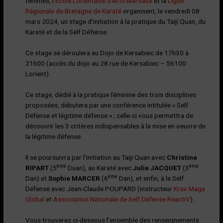
femmes, l’
École Lorientaise d’Arts Martiaux
et la
Ligue
Régionale de Bretagne de Karaté
organisent, le vendredi 08
mars 2024, un stage d’initiation à la pratique du Taiji Quan, du
Karaté et de la Self Défense.
Ce stage se déroulera au Dojo de Kersabiec de 17h30 à
21h00 (accès du dojo au 28 rue de Kersabiec – 56100
Lorient).
Ce stage, dédié à la pratique féminine des trois disciplines
proposées, débutera par une conférence intitulée « Self
Défense et légitime défense » ; celle-ci vous permettra de
découvrir les 3 critères indispensables à la mise en oeuvre de
la légitime défense.
Il se poursuivra par l’initiation au Taiji Quan avec
Christine
ème
ème
RIPART
(5
Duan), au Karaté avec
Julie JACQUET
(3
ème
Dan) et
Sophie MARCER
(6
Dan), et enfin, à la Self
Défense avec Jean-Claude POUPARD (instructeur
Krav Maga
Global
et
Association Nationale de Self Défense ReactiV
).
Vous trouverez ci-dessous l’ensemble des renseignements